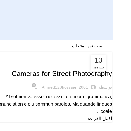
13
CAMERAS
ديسمبر
Cameras for Street Photography
0
بواسطة
Ahmed123hosssam2001
At solmen va esser necessi far uniform grammatica,
onunciation e plu sommun paroles. Ma quande lingues
coale...
أكمل القراءة