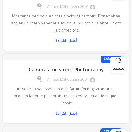
0
Ahmed123hosssam2001
Maecenas nec odio et ante tincidunt tempus. Donec vitae
sapien ut libero venenatis faucibus. Nullam quis ante. Etiam
sit amet orci…
أكمل القراءة
CAMERAS
13
ديسمبر
Cameras for Street Photography
0
Ahmed123hosssam2001
At solmen va esser necessi far uniform grammatica,
pronunciation e plu sommun paroles. Ma quande lingues
coale...
أكمل القراءة